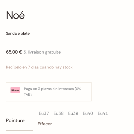
quantité
Noé
de
Noé
Sandale plate
65,00
€
& livraison gratuite
Recíbelo en 7 dias cuando hay stock
Paga en 3 plazos sin intereses (0%
TAE).
Eu37
Eu38
Eu39
Eu40
Eu41
Pointure
Effacer